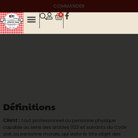
COMMANDER
0
Définitions
Client :
tout professionnel ou personne physique
capable au sens des articles 1123 et suivants du Code
civil, ou personne morale, qui visite le Site objet des