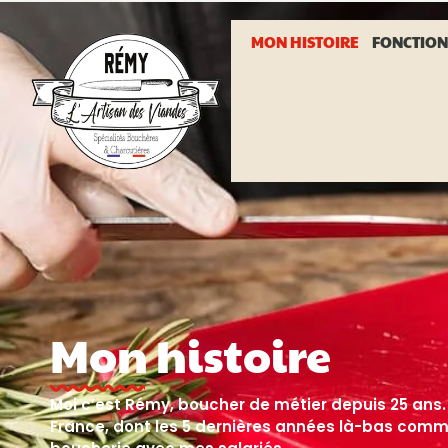
MON HISTOIRE
FONCTIO
Mon histoire
Moi c’est Rémy, boucher de métier depuis 25 ans
France, dont les 5 dernières années là-bas comm