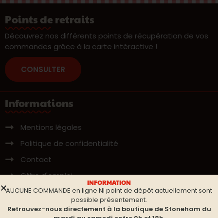
Points de retraits
Découvrez nos différents points de récupération de vos
commandes grâce à la carte intéractive !
CONSULTER
Informations
Mentions légales
Politique de confidentialité
Contact
Offre d'emploi
INFORMATION
AUCUNE COMMANDE en ligne NI point de dépôt actuellement sont
possible présentement.
Retrouvez-nous directement à la boutique de Stoneham du