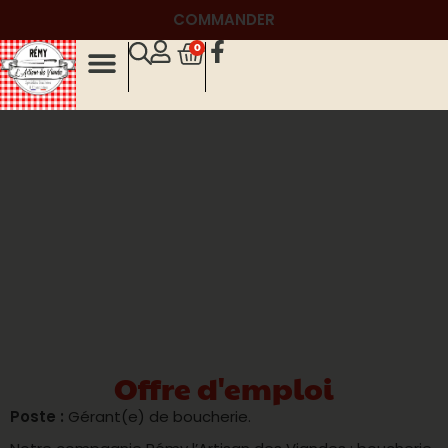
COMMANDER
0
Offre d'emploi
Poste :
Gérant(e) de boucherie.