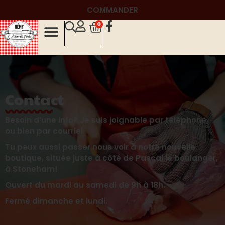
COMMANDER
0
Contact
Besoin d’une info? Je suis joignable par téléphone,
ou bien par courriel.
Tu peux aussi passer nous voir à notre nouvelle
boutique, située juste à côté de Pascal le boulanger,
à Stoneham!
Ouvert du mardi au samedi de 9h à 18h.
Fermé dimanche et lundi.